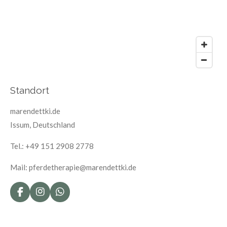
Standort
marendettki.de
Issum, Deutschland
Tel.: +49 151 2908 2778
Mail: pferdetherapie@marendettki.de
F
I
W
a
n
h
c
s
a
e
t
t