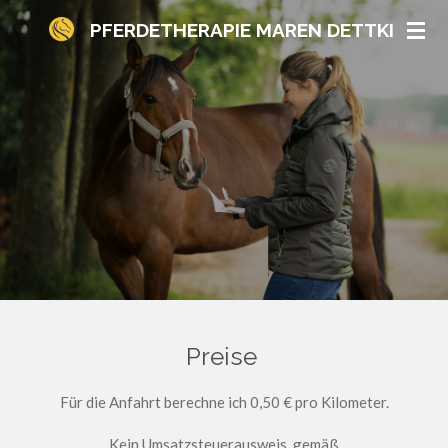
Zum
PFERDETHERAPIE MAREN DETTKI
Hauptinhalt
springen
Preise
Für die Anfahrt berechne ich 0,50 € pro Kilometer.
Kein Umsatzsteuerausweis, gemäß