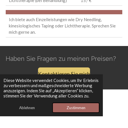
Lichttherapie (bei Behandlung)
15,- €
Ich biete auch Einzelleistungen wie Dry Needling,
kinesiologisches Taping oder Lichttherapie. Sprechen Sie
mich gerne an.
Haben Sie Fragen zu meinen Preisen?
Kontaktieren Sie mich
Diese Website verwendet Cookies, um Ihr Erlebnis
zu verbessern und maßgeschneiderte Werbung
anzuzeigen. Indem Sie auf „Akzeptieren“ klicken,
stimmen Sie der Verwendung aller Cookies zu.
Impressum & Datenschutzerklärung
Ablehnen
Zustimmen
© 2025 - 2026 marendettki.de
Mit Unterstützung von
Webador